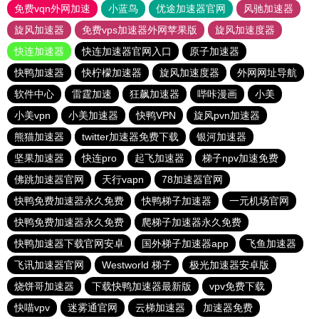
免费vqn外网加速
小蓝鸟
优途加速器官网
风驰加速器
旋风加速器
免费vps加速器外网苹果版
旋风加速度器
快连加速器
快连加速器官网入口
原子加速器
快鸭加速器
快柠檬加速器
旋风加速度器
外网网址导航
软件中心
雷霆加速
狂飙加速器
哔咔漫画
小美
小美vpn
小美加速器
快鸭VPN
旋风pvn加速器
熊猫加速器
twitter加速器免费下载
银河加速器
坚果加速器
快连pro
起飞加速器
梯子npv加速免费
佛跳加速器官网
天行vapn
78加速器官网
快鸭免费加速器永久免费
快鸭梯子加速器
一元机场官网
快鸭免费加速器永久免费
爬梯子加速器永久免费
快鸭加速器下载官网安卓
国外梯子加速器app
飞鱼加速器
飞讯加速器官网
Westworld 梯子
极光加速器安卓版
烧饼哥加速器
下载快鸭加速器最新版
vpv免费下载
快喵vpv
迷雾通官网
云梯加速器
加速器免费