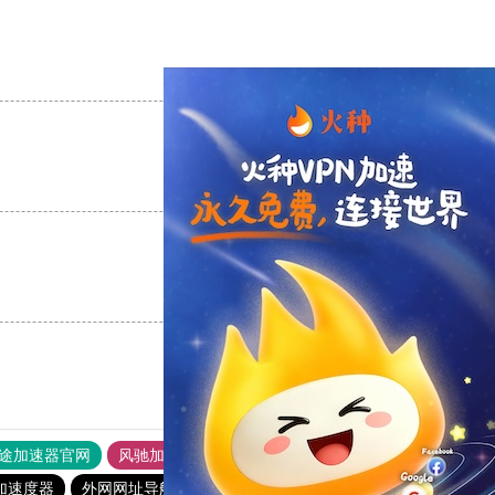
支持
[0]
反对
[0]
支持
[0]
反对
[0]
支持
[0]
反对
[0]
途加速器官网
风驰加速器
旋风加速器
加速度器
外网网址导航
软件中心
雷霆加速
狂飙加速器