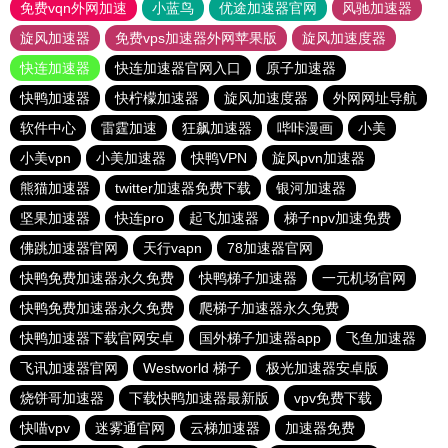
免费vqn外网加速
小蓝鸟
优途加速器官网
风驰加速器
旋风加速器
免费vps加速器外网苹果版
旋风加速度器
快连加速器
快连加速器官网入口
原子加速器
快鸭加速器
快柠檬加速器
旋风加速度器
外网网址导航
软件中心
雷霆加速
狂飙加速器
哔咔漫画
小美
小美vpn
小美加速器
快鸭VPN
旋风pvn加速器
熊猫加速器
twitter加速器免费下载
银河加速器
坚果加速器
快连pro
起飞加速器
梯子npv加速免费
佛跳加速器官网
天行vapn
78加速器官网
快鸭免费加速器永久免费
快鸭梯子加速器
一元机场官网
快鸭免费加速器永久免费
爬梯子加速器永久免费
快鸭加速器下载官网安卓
国外梯子加速器app
飞鱼加速器
飞讯加速器官网
Westworld 梯子
极光加速器安卓版
烧饼哥加速器
下载快鸭加速器最新版
vpv免费下载
快喵vpv
迷雾通官网
云梯加速器
加速器免费