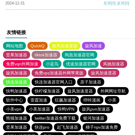
2024-12-31
支持
[0]
反对
[0]
友情链接
网站地图
QuickQ
旋风加速度器
旋风加速
坚果加速器
tiktok加速器
狗急加速器官网
免费vqn外网加速
小蓝鸟
优途加速器官网
风驰加速器
旋风加速器
免费vps加速器外网苹果版
旋风加速度器
快连加速器
快连加速器官网入口
原子加速器
快鸭加速器
快柠檬加速器
旋风加速度器
外网网址导航
软件中心
雷霆加速
狂飙加速器
哔咔漫画
小美
小美vpn
小美加速器
快鸭VPN
旋风pvn加速器
熊猫加速器
twitter加速器免费下载
银河加速器
坚果加速器
快连pro
起飞加速器
梯子npv加速免费