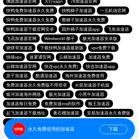
佛跳加速器官网
天行vapn
78加速器官网
快鸭免费加速器永久免费
快鸭梯子加速器
一元机场官网
快鸭免费加速器永久免费
爬梯子加速器永久免费
快鸭加速器下载官网安卓
国外梯子加速器app
飞鱼加速器
飞讯加速器官网
Westworld 梯子
极光加速器安卓版
烧饼哥加速器
下载快鸭加速器最新版
vpv免费下载
快喵vpv
迷雾通官网
云梯加速器
加速器免费
云梯加速器官网
快连vp(永久免费)
快连加速器app
原子加速器
酷通加速器
海外加速器免费使用
免费加速器永久免费版不用登录
火箭加速器手机版
银河加速海外网络
极光加速器
小黑牛加速器
加速器每日免费
免费加速ins的软件
猴王加速器
起飞加速器下载地址
番石榴加速器
安易加速器永久免费版
quickq官网下载
shadowrock加速器 官方版
永久免费使用的加速器
下载