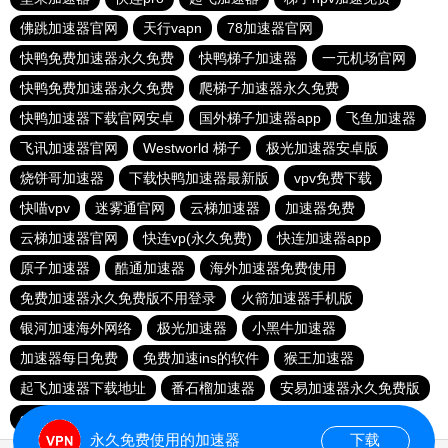
佛跳加速器官网
天行vapn
78加速器官网
快鸭免费加速器永久免费
快鸭梯子加速器
一元机场官网
快鸭免费加速器永久免费
爬梯子加速器永久免费
快鸭加速器下载官网安卓
国外梯子加速器app
飞鱼加速器
飞讯加速器官网
Westworld 梯子
极光加速器安卓版
烧饼哥加速器
下载快鸭加速器最新版
vpv免费下载
快喵vpv
迷雾通官网
云梯加速器
加速器免费
云梯加速器官网
快连vp(永久免费)
快连加速器app
原子加速器
酷通加速器
海外加速器免费使用
免费加速器永久免费版不用登录
火箭加速器手机版
银河加速海外网络
极光加速器
小黑牛加速器
加速器每日免费
免费加速ins的软件
猴王加速器
起飞加速器下载地址
番石榴加速器
安易加速器永久免费版
quickq官网下载
shadowrock加速器 官方版
永久免费使用的加速器
下载