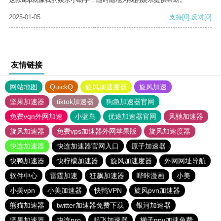
2025-01-05
支持
[0]
反对
[0]
友情链接
网站地图
QuickQ
旋风加速度器
旋风加速
坚果加速器
tiktok加速器
狗急加速器官网
免费vqn外网加速
小蓝鸟
优途加速器官网
风驰加速器
旋风加速器
免费vps加速器外网苹果版
旋风加速度器
快连加速器
快连加速器官网入口
原子加速器
快鸭加速器
快柠檬加速器
旋风加速度器
外网网址导航
软件中心
雷霆加速
狂飙加速器
哔咔漫画
小美
小美vpn
小美加速器
快鸭VPN
旋风pvn加速器
熊猫加速器
twitter加速器免费下载
银河加速器
坚果加速器
快连pro
起飞加速器
梯子npv加速免费