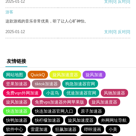
2025-01-12
支持
[0]
反对
[0]
游客
这款游戏的音乐非常优美，听了让人心旷神怡。
2025-01-12
支持
[0]
反对
[0]
友情链接
网站地图
QuickQ
旋风加速度器
旋风加速
坚果加速器
tiktok加速器
狗急加速器官网
免费vqn外网加速
小蓝鸟
优途加速器官网
风驰加速器
旋风加速器
免费vps加速器外网苹果版
旋风加速度器
快连加速器
快连加速器官网入口
原子加速器
快鸭加速器
快柠檬加速器
旋风加速度器
外网网址导航
软件中心
雷霆加速
狂飙加速器
哔咔漫画
小美