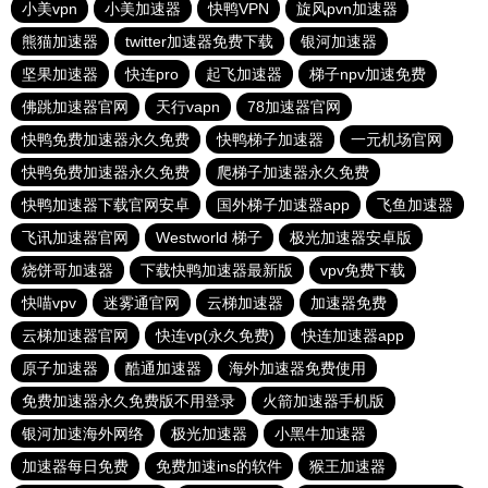
小美vpn
小美加速器
快鸭VPN
旋风pvn加速器
熊猫加速器
twitter加速器免费下载
银河加速器
坚果加速器
快连pro
起飞加速器
梯子npv加速免费
佛跳加速器官网
天行vapn
78加速器官网
快鸭免费加速器永久免费
快鸭梯子加速器
一元机场官网
快鸭免费加速器永久免费
爬梯子加速器永久免费
快鸭加速器下载官网安卓
国外梯子加速器app
飞鱼加速器
飞讯加速器官网
Westworld 梯子
极光加速器安卓版
烧饼哥加速器
下载快鸭加速器最新版
vpv免费下载
快喵vpv
迷雾通官网
云梯加速器
加速器免费
云梯加速器官网
快连vp(永久免费)
快连加速器app
原子加速器
酷通加速器
海外加速器免费使用
免费加速器永久免费版不用登录
火箭加速器手机版
银河加速海外网络
极光加速器
小黑牛加速器
加速器每日免费
免费加速ins的软件
猴王加速器