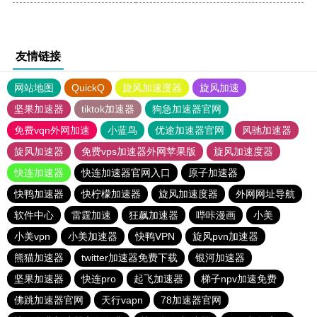
友情链接
网站地图
QuickQ
旋风加速度器
旋风加速
坚果加速器
tiktok加速器
狗急加速器官网
免费vqn外网加速
小蓝鸟
优途加速器官网
风驰加速器
旋风加速器
免费vps加速器外网苹果版
旋风加速度器
快连加速器
快连加速器官网入口
原子加速器
快鸭加速器
快柠檬加速器
旋风加速度器
外网网址导航
软件中心
雷霆加速
狂飙加速器
哔咔漫画
小美
小美vpn
小美加速器
快鸭VPN
旋风pvn加速器
熊猫加速器
twitter加速器免费下载
银河加速器
坚果加速器
快连pro
起飞加速器
梯子npv加速免费
佛跳加速器官网
天行vapn
78加速器官网