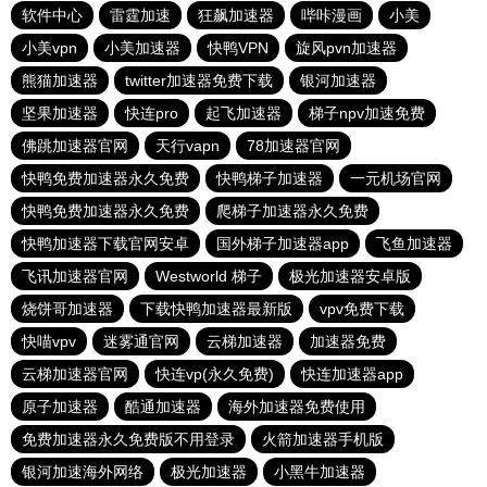
软件中心
雷霆加速
狂飙加速器
哔咔漫画
小美
小美vpn
小美加速器
快鸭VPN
旋风pvn加速器
熊猫加速器
twitter加速器免费下载
银河加速器
坚果加速器
快连pro
起飞加速器
梯子npv加速免费
佛跳加速器官网
天行vapn
78加速器官网
快鸭免费加速器永久免费
快鸭梯子加速器
一元机场官网
快鸭免费加速器永久免费
爬梯子加速器永久免费
快鸭加速器下载官网安卓
国外梯子加速器app
飞鱼加速器
飞讯加速器官网
Westworld 梯子
极光加速器安卓版
烧饼哥加速器
下载快鸭加速器最新版
vpv免费下载
快喵vpv
迷雾通官网
云梯加速器
加速器免费
云梯加速器官网
快连vp(永久免费)
快连加速器app
原子加速器
酷通加速器
海外加速器免费使用
免费加速器永久免费版不用登录
火箭加速器手机版
银河加速海外网络
极光加速器
小黑牛加速器