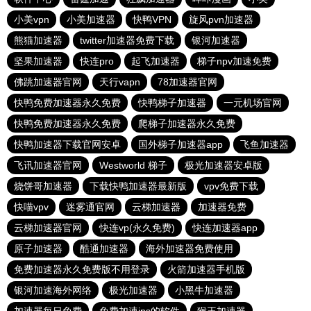
小美vpn
小美加速器
快鸭VPN
旋风pvn加速器
熊猫加速器
twitter加速器免费下载
银河加速器
坚果加速器
快连pro
起飞加速器
梯子npv加速免费
佛跳加速器官网
天行vapn
78加速器官网
快鸭免费加速器永久免费
快鸭梯子加速器
一元机场官网
快鸭免费加速器永久免费
爬梯子加速器永久免费
快鸭加速器下载官网安卓
国外梯子加速器app
飞鱼加速器
飞讯加速器官网
Westworld 梯子
极光加速器安卓版
烧饼哥加速器
下载快鸭加速器最新版
vpv免费下载
快喵vpv
迷雾通官网
云梯加速器
加速器免费
云梯加速器官网
快连vp(永久免费)
快连加速器app
原子加速器
酷通加速器
海外加速器免费使用
免费加速器永久免费版不用登录
火箭加速器手机版
银河加速海外网络
极光加速器
小黑牛加速器