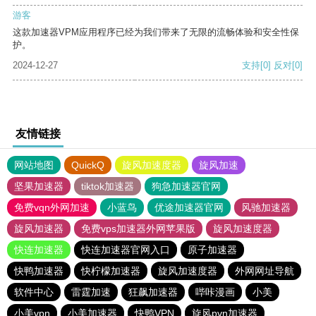
游客
这款加速器VPM应用程序已经为我们带来了无限的流畅体验和安全性保
护。
2024-12-27
支持
[0]
反对
[0]
友情链接
网站地图
QuickQ
旋风加速度器
旋风加速
坚果加速器
tiktok加速器
狗急加速器官网
免费vqn外网加速
小蓝鸟
优途加速器官网
风驰加速器
旋风加速器
免费vps加速器外网苹果版
旋风加速度器
快连加速器
快连加速器官网入口
原子加速器
快鸭加速器
快柠檬加速器
旋风加速度器
外网网址导航
软件中心
雷霆加速
狂飙加速器
哔咔漫画
小美
小美vpn
小美加速器
快鸭VPN
旋风pvn加速器