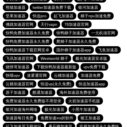
熊猫加速器
twitter加速器免费下载
银河加速器
坚果加速器
快连pro
起飞加速器
梯子npv加速免费
佛跳加速器官网
天行vapn
78加速器官网
快鸭免费加速器永久免费
快鸭梯子加速器
一元机场官网
快鸭免费加速器永久免费
爬梯子加速器永久免费
快鸭加速器下载官网安卓
国外梯子加速器app
飞鱼加速器
飞讯加速器官网
Westworld 梯子
极光加速器安卓版
烧饼哥加速器
下载快鸭加速器最新版
vpv免费下载
快喵vpv
迷雾通官网
云梯加速器
加速器免费
云梯加速器官网
快连vp(永久免费)
快连加速器app
原子加速器
酷通加速器
海外加速器免费使用
免费加速器永久免费版不用登录
火箭加速器手机版
银河加速海外网络
极光加速器
小黑牛加速器
加速器每日免费
免费加速ins的软件
猴王加速器
起飞加速器下载地址
番石榴加速器
安易加速器永久免费版