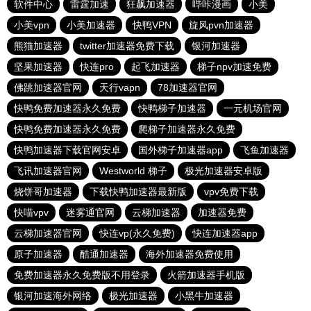
软件中心
雷霆加速
狂飙加速器
哔咔漫画
小美
小美vpn
小美加速器
快鸭VPN
旋风pvn加速器
熊猫加速器
twitter加速器免费下载
银河加速器
坚果加速器
快连pro
起飞加速器
梯子npv加速免费
佛跳加速器官网
天行vapn
78加速器官网
快鸭免费加速器永久免费
快鸭梯子加速器
一元机场官网
快鸭免费加速器永久免费
爬梯子加速器永久免费
快鸭加速器下载官网安卓
国外梯子加速器app
飞鱼加速器
飞讯加速器官网
Westworld 梯子
极光加速器安卓版
烧饼哥加速器
下载快鸭加速器最新版
vpv免费下载
快喵vpv
迷雾通官网
云梯加速器
加速器免费
云梯加速器官网
快连vp(永久免费)
快连加速器app
原子加速器
酷通加速器
海外加速器免费使用
免费加速器永久免费版不用登录
火箭加速器手机版
银河加速海外网络
极光加速器
小黑牛加速器