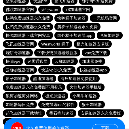
坚果加速器
快连pro
起飞加速器
梯子npv加速免费
佛跳加速器官网
天行vapn
78加速器官网
快鸭免费加速器永久免费
快鸭梯子加速器
一元机场官网
快鸭免费加速器永久免费
爬梯子加速器永久免费
快鸭加速器下载官网安卓
国外梯子加速器app
飞鱼加速器
飞讯加速器官网
Westworld 梯子
极光加速器安卓版
烧饼哥加速器
下载快鸭加速器最新版
vpv免费下载
快喵vpv
迷雾通官网
云梯加速器
加速器免费
云梯加速器官网
快连vp(永久免费)
快连加速器app
原子加速器
酷通加速器
海外加速器免费使用
免费加速器永久免费版不用登录
火箭加速器手机版
银河加速海外网络
极光加速器
小黑牛加速器
加速器每日免费
免费加速ins的软件
猴王加速器
起飞加速器下载地址
番石榴加速器
安易加速器永久免费版
quickq官网下载
shadowrock加速器 官方版
永久免费使用的加速器
下载