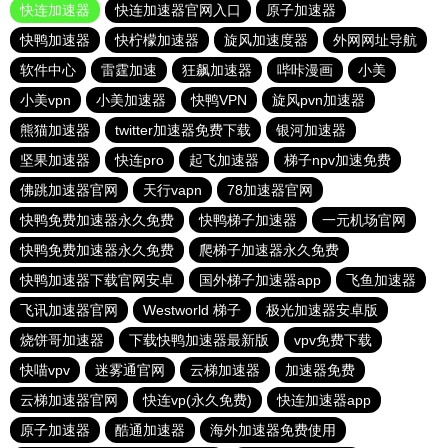
快连加速器
快连加速器官网入口
原子加速器
快鸭加速器
快柠檬加速器
旋风加速度器
外网网址导航
软件中心
雷霆加速
狂飙加速器
哔咔漫画
小美
小美vpn
小美加速器
快鸭VPN
旋风pvn加速器
熊猫加速器
twitter加速器免费下载
银河加速器
坚果加速器
快连pro
起飞加速器
梯子npv加速免费
佛跳加速器官网
天行vapn
78加速器官网
快鸭免费加速器永久免费
快鸭梯子加速器
一元机场官网
快鸭免费加速器永久免费
爬梯子加速器永久免费
快鸭加速器下载官网安卓
国外梯子加速器app
飞鱼加速器
飞讯加速器官网
Westworld 梯子
极光加速器安卓版
烧饼哥加速器
下载快鸭加速器最新版
vpv免费下载
快喵vpv
迷雾通官网
云梯加速器
加速器免费
云梯加速器官网
快连vp(永久免费)
快连加速器app
原子加速器
酷通加速器
海外加速器免费使用