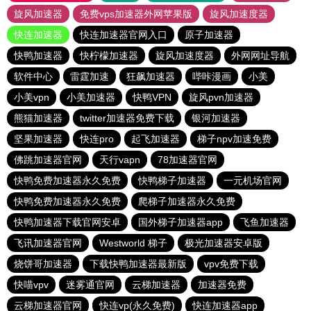
旋风加速器
免费vps加速器外网苹果版
旋风加速度器
快连加速器
快连加速器官网入口
原子加速器
快鸭加速器
快柠檬加速器
旋风加速度器
外网网址导航
软件中心
雷霆加速
狂飙加速器
哔咔漫画
小美
小美vpn
小美加速器
快鸭VPN
旋风pvn加速器
熊猫加速器
twitter加速器免费下载
银河加速器
坚果加速器
快连pro
起飞加速器
梯子npv加速免费
佛跳加速器官网
天行vapn
78加速器官网
快鸭免费加速器永久免费
快鸭梯子加速器
一元机场官网
快鸭免费加速器永久免费
爬梯子加速器永久免费
快鸭加速器下载官网安卓
国外梯子加速器app
飞鱼加速器
飞讯加速器官网
Westworld 梯子
极光加速器安卓版
烧饼哥加速器
下载快鸭加速器最新版
vpv免费下载
快喵vpv
迷雾通官网
云梯加速器
加速器免费
云梯加速器官网
快连vp(永久免费)
快连加速器app