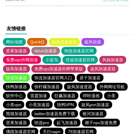
友情链接
网站地图
QuickQ
旋风加速度器
旋风加速
坚果加速器
tiktok加速器
狗急加速器官网
免费vqn外网加速
小蓝鸟
优途加速器官网
风驰加速器
旋风加速器
免费vps加速器外网苹果版
旋风加速度器
快连加速器
快连加速器官网入口
原子加速器
快鸭加速器
快柠檬加速器
旋风加速度器
外网网址导航
软件中心
雷霆加速
狂飙加速器
哔咔漫画
小美
小美vpn
小美加速器
快鸭VPN
旋风pvn加速器
熊猫加速器
twitter加速器免费下载
银河加速器
坚果加速器
快连pro
起飞加速器
梯子npv加速免费
佛跳加速器官网
天行vapn
78加速器官网