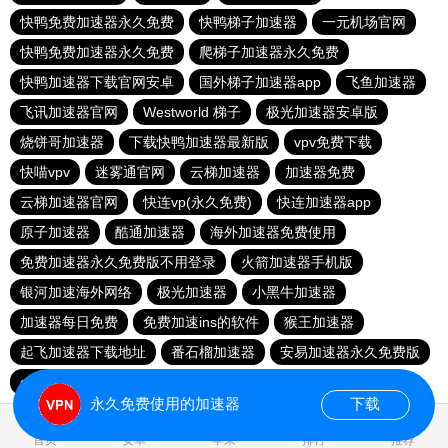
快鸭免费加速器永久免费
快鸭梯子加速器
一元机场官网
快鸭免费加速器永久免费
爬梯子加速器永久免费
快鸭加速器下载官网安卓
国外梯子加速器app
飞鱼加速器
飞讯加速器官网
Westworld 梯子
极光加速器安卓版
烧饼哥加速器
下载快鸭加速器最新版
vpv免费下载
快喵vpv
迷雾通官网
云梯加速器
加速器免费
云梯加速器官网
快连vp(永久免费)
快连加速器app
原子加速器
酷通加速器
海外加速器免费使用
免费加速器永久免费版不用登录
火箭加速器手机版
银河加速海外网络
极光加速器
小黑牛加速器
加速器每日免费
免费加速ins的软件
猴王加速器
起飞加速器下载地址
番石榴加速器
安易加速器永久免费版
quickq官网下载
shadowrock加速器 官方版
永久免费使用的加速器
下载
0.024925s
首页
安卓
苹果
排行
推荐