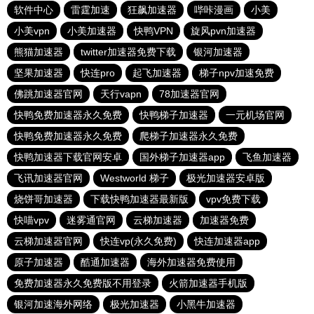
软件中心
雷霆加速
狂飙加速器
哔咔漫画
小美
小美vpn
小美加速器
快鸭VPN
旋风pvn加速器
熊猫加速器
twitter加速器免费下载
银河加速器
坚果加速器
快连pro
起飞加速器
梯子npv加速免费
佛跳加速器官网
天行vapn
78加速器官网
快鸭免费加速器永久免费
快鸭梯子加速器
一元机场官网
快鸭免费加速器永久免费
爬梯子加速器永久免费
快鸭加速器下载官网安卓
国外梯子加速器app
飞鱼加速器
飞讯加速器官网
Westworld 梯子
极光加速器安卓版
烧饼哥加速器
下载快鸭加速器最新版
vpv免费下载
快喵vpv
迷雾通官网
云梯加速器
加速器免费
云梯加速器官网
快连vp(永久免费)
快连加速器app
原子加速器
酷通加速器
海外加速器免费使用
免费加速器永久免费版不用登录
火箭加速器手机版
银河加速海外网络
极光加速器
小黑牛加速器