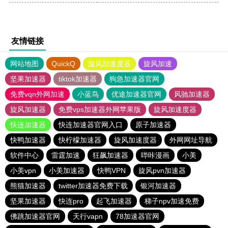
友情链接
网站地图
QuickQ
旋风加速度器
旋风加速
坚果加速器
tiktok加速器
狗急加速器官网
免费vqn外网加速
小蓝鸟
优途加速器官网
风驰加速器
旋风加速器
免费vps加速器外网苹果版
旋风加速度器
快连加速器
快连加速器官网入口
原子加速器
快鸭加速器
快柠檬加速器
旋风加速度器
外网网址导航
软件中心
雷霆加速
狂飙加速器
哔咔漫画
小美
小美vpn
小美加速器
快鸭VPN
旋风pvn加速器
熊猫加速器
twitter加速器免费下载
银河加速器
坚果加速器
快连pro
起飞加速器
梯子npv加速免费
佛跳加速器官网
天行vapn
78加速器官网