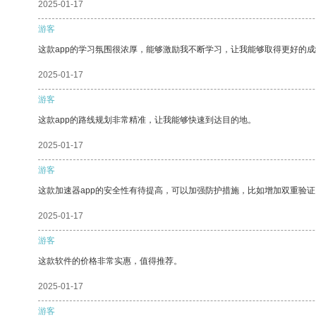
2025-01-17
游客
这款app的学习氛围很浓厚，能够激励我不断学习，让我能够取得更好的成
2025-01-17
游客
这款app的路线规划非常精准，让我能够快速到达目的地。
2025-01-17
游客
这款加速器app的安全性有待提高，可以加强防护措施，比如增加双重验证
2025-01-17
游客
这款软件的价格非常实惠，值得推荐。
2025-01-17
游客