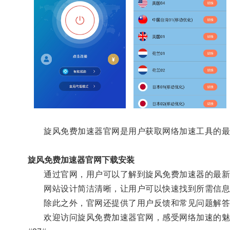
旋风免费加速器官网是用户获取网络加速工具的最
旋风免费加速器官网下载安装
通过官网，用户可以了解到旋风免费加速器的最新
网站设计简洁清晰，让用户可以快速找到所需信息
除此之外，官网还提供了用户反馈和常见问题解答，
欢迎访问旋风免费加速器官网，感受网络加速的魅