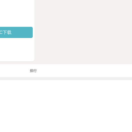
PC下载
排行