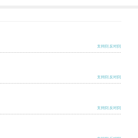
支持
[0]
反对
[0]
支持
[0]
反对
[0]
支持
[0]
反对
[0]