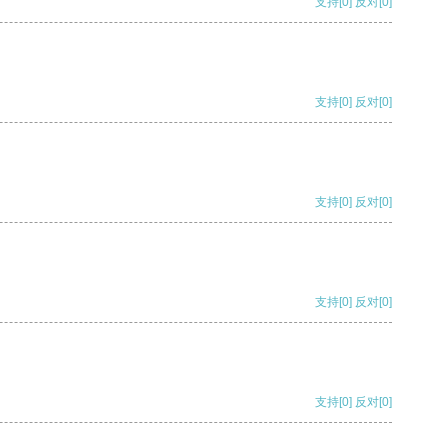
支持
[0]
反对
[0]
支持
[0]
反对
[0]
支持
[0]
反对
[0]
支持
[0]
反对
[0]
支持
[0]
反对
[0]