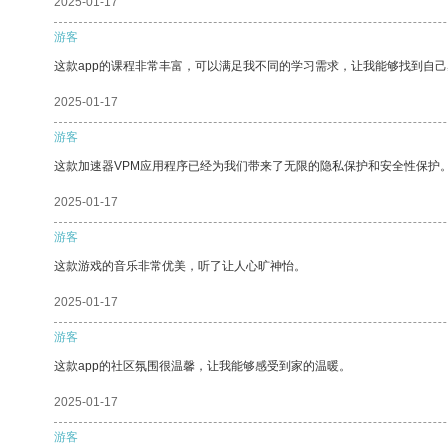
2025-01-17
游客
这款app的课程非常丰富，可以满足我不同的学习需求，让我能够找到自
2025-01-17
游客
这款加速器VPM应用程序已经为我们带来了无限的隐私保护和安全性保护
2025-01-17
游客
这款游戏的音乐非常优美，听了让人心旷神怡。
2025-01-17
游客
这款app的社区氛围很温馨，让我能够感受到家的温暖。
2025-01-17
游客