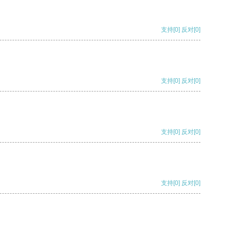
支持
[0]
反对
[0]
支持
[0]
反对
[0]
支持
[0]
反对
[0]
支持
[0]
反对
[0]