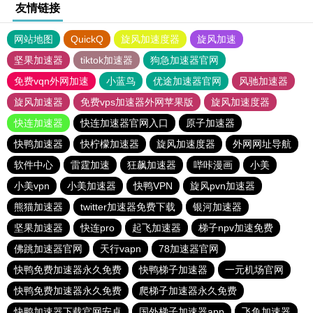
友情链接
网站地图
QuickQ
旋风加速度器
旋风加速
坚果加速器
tiktok加速器
狗急加速器官网
免费vqn外网加速
小蓝鸟
优途加速器官网
风驰加速器
旋风加速器
免费vps加速器外网苹果版
旋风加速度器
快连加速器
快连加速器官网入口
原子加速器
快鸭加速器
快柠檬加速器
旋风加速度器
外网网址导航
软件中心
雷霆加速
狂飙加速器
哔咔漫画
小美
小美vpn
小美加速器
快鸭VPN
旋风pvn加速器
熊猫加速器
twitter加速器免费下载
银河加速器
坚果加速器
快连pro
起飞加速器
梯子npv加速免费
佛跳加速器官网
天行vapn
78加速器官网
快鸭免费加速器永久免费
快鸭梯子加速器
一元机场官网
快鸭免费加速器永久免费
爬梯子加速器永久免费
快鸭加速器下载官网安卓
国外梯子加速器app
飞鱼加速器