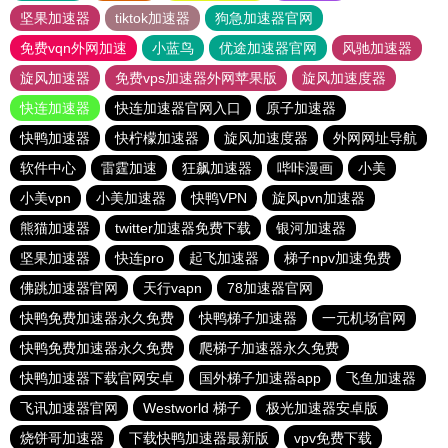
坚果加速器
tiktok加速器
狗急加速器官网
免费vqn外网加速
小蓝鸟
优途加速器官网
风驰加速器
旋风加速器
免费vps加速器外网苹果版
旋风加速度器
快连加速器
快连加速器官网入口
原子加速器
快鸭加速器
快柠檬加速器
旋风加速度器
外网网址导航
软件中心
雷霆加速
狂飙加速器
哔咔漫画
小美
小美vpn
小美加速器
快鸭VPN
旋风pvn加速器
熊猫加速器
twitter加速器免费下载
银河加速器
坚果加速器
快连pro
起飞加速器
梯子npv加速免费
佛跳加速器官网
天行vapn
78加速器官网
快鸭免费加速器永久免费
快鸭梯子加速器
一元机场官网
快鸭免费加速器永久免费
爬梯子加速器永久免费
快鸭加速器下载官网安卓
国外梯子加速器app
飞鱼加速器
飞讯加速器官网
Westworld 梯子
极光加速器安卓版
烧饼哥加速器
下载快鸭加速器最新版
vpv免费下载