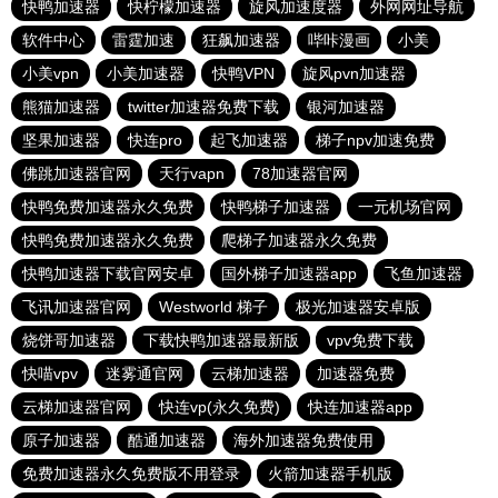
快鸭加速器
快柠檬加速器
旋风加速度器
外网网址导航
软件中心
雷霆加速
狂飙加速器
哔咔漫画
小美
小美vpn
小美加速器
快鸭VPN
旋风pvn加速器
熊猫加速器
twitter加速器免费下载
银河加速器
坚果加速器
快连pro
起飞加速器
梯子npv加速免费
佛跳加速器官网
天行vapn
78加速器官网
快鸭免费加速器永久免费
快鸭梯子加速器
一元机场官网
快鸭免费加速器永久免费
爬梯子加速器永久免费
快鸭加速器下载官网安卓
国外梯子加速器app
飞鱼加速器
飞讯加速器官网
Westworld 梯子
极光加速器安卓版
烧饼哥加速器
下载快鸭加速器最新版
vpv免费下载
快喵vpv
迷雾通官网
云梯加速器
加速器免费
云梯加速器官网
快连vp(永久免费)
快连加速器app
原子加速器
酷通加速器
海外加速器免费使用
免费加速器永久免费版不用登录
火箭加速器手机版