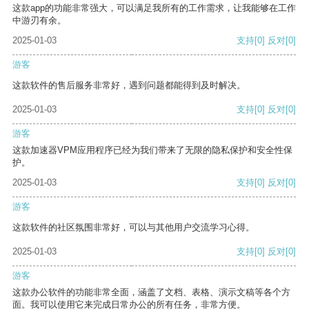
这款app的功能非常强大，可以满足我所有的工作需求，让我能够在工作
中游刃有余。
2025-01-03
支持
[0]
反对
[0]
游客
这款软件的售后服务非常好，遇到问题都能得到及时解决。
2025-01-03
支持
[0]
反对
[0]
游客
这款加速器VPM应用程序已经为我们带来了无限的隐私保护和安全性保
护。
2025-01-03
支持
[0]
反对
[0]
游客
这款软件的社区氛围非常好，可以与其他用户交流学习心得。
2025-01-03
支持
[0]
反对
[0]
游客
这款办公软件的功能非常全面，涵盖了文档、表格、演示文稿等各个方
面。我可以使用它来完成日常办公的所有任务，非常方便。