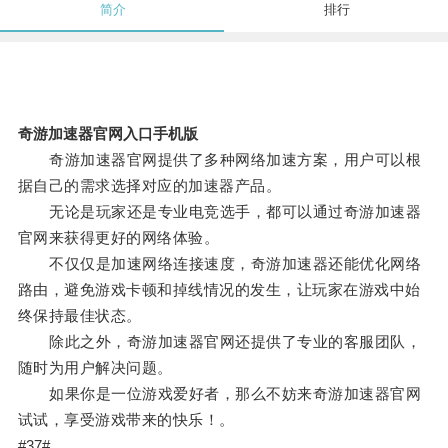
简介
排行
奇游加速器官网入口手机版
奇游加速器官网提供了多种网络加速方案，用户可以根
据自己的需求选择对应的加速器产品。
无论是玩家还是专业电竞选手，都可以通过奇游加速器
官网来获得更好的网络体验。
不仅仅是加速网络连接速度，奇游加速器还能优化网络
路由，避免游戏卡顿和掉线情况的发生，让玩家在游戏中始
终保持最佳状态。
除此之外，奇游加速器官网还提供了专业的客服团队，
随时为用户解决问题。
如果你是一位游戏爱好者，那么不妨来奇游加速器官网
试试，享受游戏带来的快乐！。
#37#